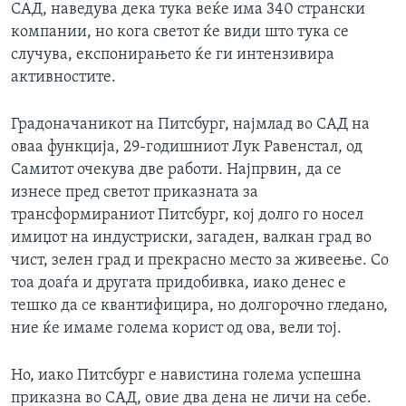
САД, наведува дека тука веќе има 340 странски
компании, но кога светот ќе види што тука се
случува, експонирањето ќе ги интензивира
активностите.
Градоначаникот на Питсбург, најмлад во САД на
оваа функција, 29-годишниот Лук Равенстaл, од
Самитот очекува две работи. Најпрвин, да се
изнесе пред светот приказната за
трансформираниот Питсбург, кој долго го носел
имиџот на индустриски, загаден, валкан град во
чист, зелен град и прекрасно место за живеење. Со
тоа доаѓа и другата придобивка, иако денес е
тешко да се квантифицира, но долгорочно гледано,
ние ќе имаме голема корист од ова, вели тој.
Но, иако Питсбург е навистина голема успешна
приказна во САД, овие два дена не личи на себе.