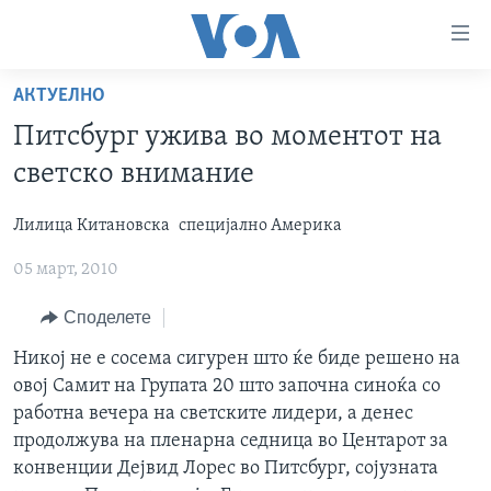
Линкови
за
пристапност
АКТУЕЛНО
ДОМА
Премини
Питсбург ужива во моментот на
на
РУБРИКИ
светско внимание
главната
ФОТОГАЛЕРИИ
САД
содржина
Лилица Китановска
специјално Америка
Премини
ДОКУМЕНТАРЦИ
МАКЕДОНИЈА
до
05 март, 2010
АРХИВИРАНА ПРОГРАМА
СВЕТ
страната
ЗА НАС
за
ЕКОНОМИЈА
NEWSFLASH - АРХИВА
Споделете
навигација
ПОЛИТИКА
ВЕСТИ ОД САД ВО МИНУТА - АРХИВА
Никој не е сосема сигурен што ќе биде решено на
Пребарувај
Learning English
овој Самит на Групата 20 што започна синоќа со
ЗДРАВЈЕ
ИЗБОРИ ВО САД 2020 - АРХИВА
работна вечера на светските лидери, а денес
НАКУСО...
НАУКА
продолжува на пленарна седница во Центарот за
конвенции Дејвид Лорес во Питсбург, сојузната
УМЕТНОСТ И ЗАБАВА