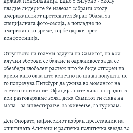
држава Пенсилванија. Едно е сигурно - околу
ИНТЕРВЈУА
пладне лидерите ќе излезат собрани околу
Јазици
американскиот претседател Барак Обама за
специјалната фото-сесија, а попладне по
американско време, тој ќе одржи прес-
конференција.
Отсуството на големи одлуки на Самитот, на кои
клучни зборови се баланс и одржливост за да се
обезбеди глобален растеж што ќе биде отпорен на
кризи како оваа што конечно почна да попушта, не
го попречува Питсбург да ужива во моментот на
светско внимание. Официјалните лица на градот со
кои разговаравме велат дека Самитот ги става на
мапа – за инвестирање, за живеење, за туризам.
Ден Онорато, највисокиот избран претставник на
општината Алигени и растечка политичка ѕвезда во