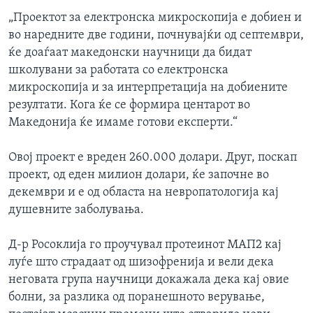
„Проектот за електронска микроскопија е добиен и
во наредните две години, почнувајќи од септември,
ќе доаѓаат македонски научници да бидат
школувани за работата со електронска
микроскопија и за интерпретација на добиените
резултати. Кога ќе се формира центарот во
Македонија ќе имаме готови експерти.“
Овој проект e вреден 260.000 долари. Друг, поскап
проект, од еден милион долари, ќе започне во
декември и е од областа на невропатологија кај
душевните заболувања.
Д-р Росоклија го проучувал протеинот МАП2 кај
луѓе што страдаат од шизофренија и вели дека
неговата група научници докажала дека кај овие
болни, за разлика од поранешното верување,