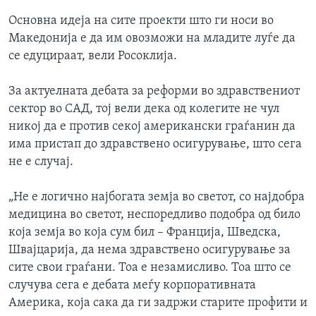
Основна идеја на сите проекти што ги носи во
Македонија е да им овозможи на младите луѓе да
се едуцираат, вели Росоклија.
За актуелната дебата за реформи во здравствениот
сектор во САД, тој вели дека од колегите не чул
никој да е против секој американски граѓанин да
има пристап до здравствено осигурување, што сега
не е случај.
„Не е логично најбогата земја во светот, со најдобра
медицина во светот, неспоредливо подобра од било
која земја во која сум бил – Франција, Шведска,
Швајцарија, да нема здравствено осигурување за
сите свои граѓани. Тоа е незамисливо. Тоа што се
случува сега е дебата меѓу корпоративната
Америка, која сака да ги задржи старите профити и