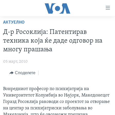
Линкови
за
пристапност
АКТУЕЛНО
ДОМА
Премини
Д-р Росоклија: Патентирав
на
РУБРИКИ
техника која ќе даде одговор на
главната
ФОТОГАЛЕРИИ
САД
содржина
многу прашања
Премини
ДОКУМЕНТАРЦИ
МАКЕДОНИЈА
до
05 март, 2010
АРХИВИРАНА ПРОГРАМА
СВЕТ
страната
Споделете
ЗА НАС
за
ЕКОНОМИЈА
NEWSFLASH - АРХИВА
навигација
ПОЛИТИКА
ВЕСТИ ОД САД ВО МИНУТА - АРХИВА
Пребарувај
Learning English
Вонредниот професор по психијатрија на
ЗДРАВЈЕ
ИЗБОРИ ВО САД 2020 - АРХИВА
Универзитетот Колумбија во Њујорк, Македонецот
НАКУСО...
Горазд Росоклија раководи со проектот за отворање
НАУКА
на центар за психијатриски заболувања во
УМЕТНОСТ И ЗАБАВА
Македонија, што ќе овозможи прецизна