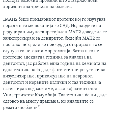
постојат мозочни промени што отварило нови
хоризонти за третман на болеста:
„МАП2 беше примарниот протеин кој го изучував
поради што ме поканија во САД. Но, наодите на
редуциран имуноекпресијален МАП2 доведе да се
заинтересирам за дендритот, бидејќи МАП2 се
наоѓа во него, или во превод, да откријам што се
случува со неговата морфологија. Затоа што не
постоеше адекватна техника за анализа на
дентритот, јас работев една година на хемијата на
една техника која даде фантастични резултати во
визуелизирање, прикажување на невронот,
дентритот и нервните иглички и таа техника ја
патентирав под мое име, а зад кој патент стои
Универзитетот Колумбија. Таа техника ќе ни даде
одговор на многу прашања, но анализите се
релативно бавни“.