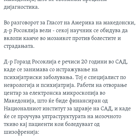
ИНТЕРВЈУА
дијагностика.
Јазици
Во разговорот за Гласот на Америка на македонски,
д-р Росоклија вели - секој научник се обидува да
вклопи камче во мозаикот против болестите и
страдањата.
Д-р Горазд Росоклија е речиси 20 години во САД,
каде се занимава со истражување на
психијатриски заболувања. Тој е специјалист по
неврологија и психијатрија. Работи на отворање
центар за електронска микроскопија во
Македонија, што ќе биде финансиран од
Националниот институт за здравје на САД, и каде
ќе се проучува ултраструктурата на мозочното
ткиво кај пациенти кои боледуваат од
шизофренија: