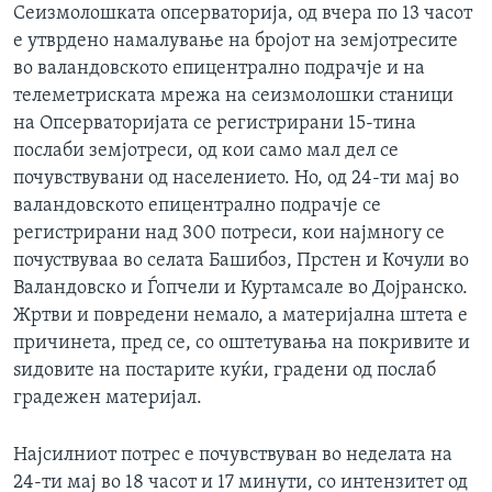
Сеизмолошката опсерваторија, од вчера по 13 часот
е утврдено намалување на бројот на земјотресите
во валандовското епицентрално подрачје и на
телеметриската мрежа на сеизмолошки станици
на Опсерваторијата се регистрирани 15-тина
послаби земјотреси, од кои само мал дел се
почувствувани од населението. Но, од 24-ти мај во
валандовското епицентрално подрачје се
регистрирани над 300 потреси, кои најмногу се
почуствуваа во селата Башибоз, Прстен и Кочули во
Валандовско и Ѓопчели и Куртамсале во Дојранско.
Жртви и повредени немало, а материјална штета е
причинета, пред се, со оштетувања на покривите и
ѕидовите на постарите куќи, градени од послаб
градежен материјал.
Најсилниот потрес е почувствуван во неделата на
24-ти мај во 18 часот и 17 минути, со интензитет од