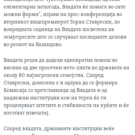
ИНТЕРВЈУА
елементарна непогода, Владата ќе помага во сите
Јазици
можни форми", изјави на прес-конференција во
вторникот вицепремиерот Зоран Ставрески, по
вонредната седница на Владата посветена на
земјотресите што се случуваат последните денови
во реонот на Валандово.
Владата реши да додели еднократна помош во
висина од две просечни нето-плати во државата на
околу 80 најзагрозени семејства. Според
Ставрески, донесена е и одлука да се формира
Комисија со претставници од Владата и од
надлежни институции кои на терен ќе ги
проценуваат штетите и стабилноста на куќите и ќе
изготват извештај.
Според владата, државните институции веќе