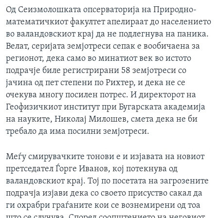
Од Сеизмолошката опсерваторија на Природно-
математичкиот факултет апелираат до населението
во валандовскиот крај да не подлегнува на паника.
Велат, серијата земјотреси сепак е вообичаена за
регионот, дека само во минатиот век во истото
подрачје биле регистрирани 58 земјотреси со
јачина од пет степени по Рихтер, и дека не се
очекува многу посилен потрес. И директорот на
Геофизичкиот институт при Бугарската академија
на науките, Николај Милошев, смета дека не би
требало да има посилни земјотреси.
Меѓу смирувачките тонови е и изјавата на новиот
претседател Ѓорге Иванов, кој потекнува од
валандовскиот крај. Тој по посетата на загрозените
подрачја изјави дека со своето присуство сакал да
ги охрабри граѓаните кои се вознемирени од тоа
што се случува. Според соопштението на неговиот