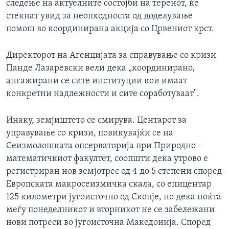
следење на актуелните состојби на теренот, ќе
стекнат увид за неопходноста од доделување
помош во координирана акција со Црвениот крст.
Директорот на Агенцијата за справување со кризи
Панде Лазаревски вели дека „координирано,
ангажирани се сите институции кои имаат
конкретни надлежности и сите соработуваат".
Инаку, земјиштето се смирува. Центарот за
управување со кризи, повикувајќи се на
Сеизмолошката опсерваторија при Природно -
математичкиот факултет, соопшти дека утрово е
регистриран нов земјотрес од 4 до 5 степени според
Европската макросеизмичка скала, со епицентар
125 километри југоисточно од Скопје, но дека ноќта
меѓу понеделникот и вторникот не се забележани
нови потреси во југоисточна Македонија. Според