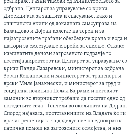
реагирале. Разни тимови од Министерството за
одбрана, Центарот за управување со кризи,
Дирекцијата за заштита и спасување, како и
општински екипи од локалната самоуправа на
Валандово и Дојран излегле на терен и за
најзагрозените граѓани обезбедиле храна и вода и
шатори за сместување и вреќи за спиење. Откако
изминатите денови загрозеното подрачје го
посетија директорот на Центарот за управување со
кризи Панде Лазаревски, министерот за одбрана
Зоран Коњановски и министерот за транспорт и
врски Миле Јанакиески, и министерот за труд и
социјална политика Џељал Бајрами и неговиот
заменик во вторникот требаше да посетат едно од
погодените села - Ѓопчели во околината на Дојран.
Според најавата, претставниците на Владата ќе ги
врачат решенијата за доделување на еднократна
парична помош на загрозените семејства, и низ