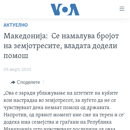
Линкови
за
пристапност
АКТУЕЛНО
ДОМА
Премини
Македонија: Се намалува бројот
на
РУБРИКИ
на земјотресите, владата додели
главната
ФОТОГАЛЕРИИ
САД
содржина
помош
Премини
ДОКУМЕНТАРЦИ
МАКЕДОНИЈА
до
05 март, 2010
АРХИВИРАНА ПРОГРАМА
СВЕТ
страната
Споделете
ЗА НАС
за
ЕКОНОМИЈА
NEWSFLASH - АРХИВА
навигација
„Ова е заради ублажување на штетите на куќите
ПОЛИТИКА
ВЕСТИ ОД САД ВО МИНУТА - АРХИВА
Пребарувај
Learning English
кои настрадаа во земјотресот, за луѓето да не се
ЗДРАВЈЕ
ИЗБОРИ ВО САД 2020 - АРХИВА
чувствуваат дека немаат помош од државата.
НАКУСО...
Напротив, од првиот момент ние сме на терен и се`
НАУКА
додека има семејства и граѓани на Република
УМЕТНОСТ И ЗАБАВА
Македонија што чувствуваат последици од оваа