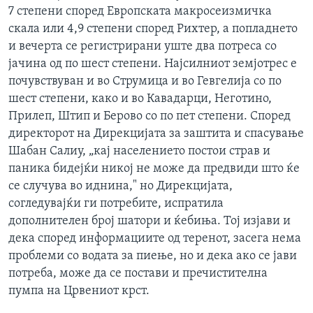
7 степени според Европската макросеизмичка
скала или 4,9 степени според Рихтер, а попладнето
и вечерта се регистрирани уште два потреса со
јачина од по шест степени. Најсилниот земјотрес е
почувствуван и во Струмица и во Гевгелија со по
шест степени, како и во Кавадарци, Неготино,
Прилеп, Штип и Берово со по пет степени. Според
директорот на Дирекцијата за заштита и спасување
Шабан Салиу, „кај населението постои страв и
паника бидејќи никој не може да предвиди што ќе
се случува во иднина," но Дирекцијата,
согледувајќи ги потребите, испратила
дополнителен број шатори и ќебиња. Тој изјави и
дека според информациите од теренот, засега нема
проблеми со водата за пиење, но и дека ако се јави
потреба, може да се постави и пречистителна
пумпа на Црвениот крст.