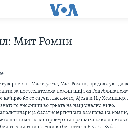
л: Мит Ромни
те
гувернер на Масачусетс, Мит Ромни, продолжува да в
идати за претседателска номинација од Републиканскат
 најпрво ќе се случи гласањето, Ајова и Њу Хемпшир, 
ознатите учесници во трката на национално ниво.
аналитичари ја фалат енергичната кампања на Ромни,
ето на ставот по контроверзни прашања како и негов
бидат сериозни пречки во битката за Белата Куќа.