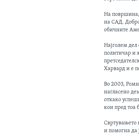
ИНТЕРВЈУА
На површина,
на САД. Добро
обичните Ам
Најголем дел
политичар и 
претседателс
Харвард и е 
Во 2003, Ромн
нагласено де
откако успеш
кои пред тоа 
Свртувањето 
и помогна да 