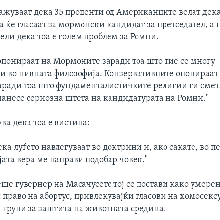
ажуваат дека 35 проценти од Американците велат дека
а ќе гласаат за мормонски кандидат за претседател, а
ели дека тоа е голем проблем за Ромни.
опонираат на Мормоните заради тоа што тие се многу
и во нивната филозофија. Конзервативците опонираат
ради тоа што фундаменталистичките религии ги сметаа
нанесе сериозна штета на кандидатурата на Ромни."
ва дека тоа е вистина:
ка луѓето навлегуваат во доктрини и, ако сакате, во п
јата вера ме направи подобар човек."
ше гувернер на Масачусетс тој се постави како умерен
 право на абортус, привлекувајќи гласови на хомосекс
 групи за заштита на животната средина.