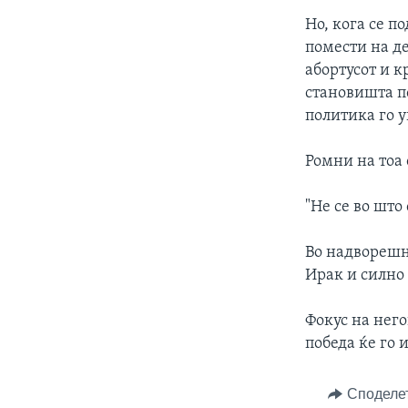
Но, кога се п
помести на д
абортусот и 
становишта п
политика го 
Ромни на тоа 
"Не се во што
Во надворешн
Ирак и силно
Фокус на нег
победа ќе го
Споделе