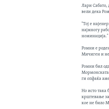
Лари Сабато,
вели дека Ро
"Тој е најене
најмногу рабо
номинација."
Ромни е роден
Мичиген и не
Ромни бил од
Мормонската 
ги опфаќа ам
Но исто така 
крштевање за 
кое не било М