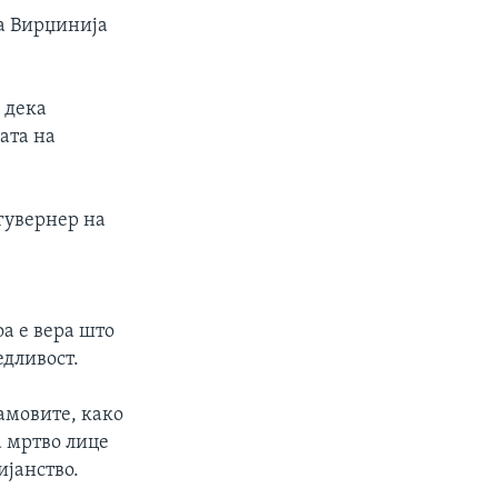
на Вирџинија
 дека
ата на
 гувернер на
а е вера што
дливост.
рамовите, како
а мртво лице
ијанство.