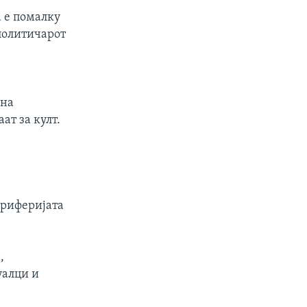
 е помалку
 политичарот
 на
т за култ.
ериферијата
,
уалци и