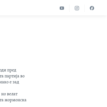
оди пред
а партија во
иако е зад
 но велат
ата мормонска