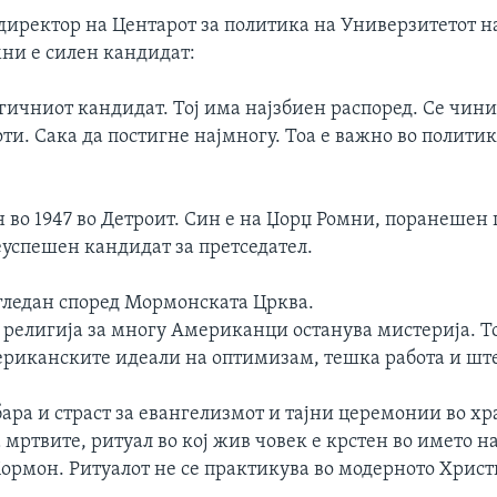
 директор на Центарот за политика на Универзитетот 
мни е силен кандидат:
ргичниот кандидат. Тој има најзбиен распоред. Се чини
ти. Сака да постигне најмногу. Тоа е важно во политик
 во 1947 во Детроит. Син е на Џорџ Ромни, поранешен
успешен кандидат за претседател.
гледан според Мормонската Црква.
религија за многу Американци останува мистерија. То
ериканските идеали на оптимизам, тешка работа и ште
бара и страст за евангелизмот и тајни церемонии во х
мртвите, ритуал во кој жив човек е крстен во името н
ормон. Ритуалот не се практикува во модерното Христ