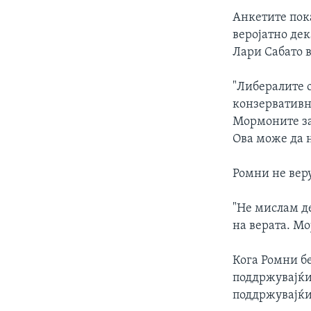
Анкетите пок
веројатно дек
Лари Сабато в
"Либералите 
конзервативн
Мормоните за
Ова може да 
Ромни не веру
"Не мислам де
на верата. Мо
Кога Ромни бе
поддржувајќи
поддржувајќи