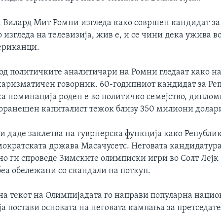
 Вилард Мит Ромни изгледа како совршен кандидат за
 изгледа на телевизија, жив е, и се чини дека ужива во
ериканци.
 од политичките аналитичари на Ромни гледаат како на
харизматичен говорник. 60-годипниот кандидат за Ре
ка номинација роден е во политичко семејство, диплом
поранешен капиталист тежок близу 350 милиони долар
и даде заклетва на гуврнерска функција како Републи
мократската држава Масачусетс. Неговата кандидатура
но ги спроведе Зимските олимписки игри во Солт Лејк 
беа обележани со скандали на поткуп.
на текот на Олимпијадата го направи популарна наци
ја постави основата на неговата кампања за претседате