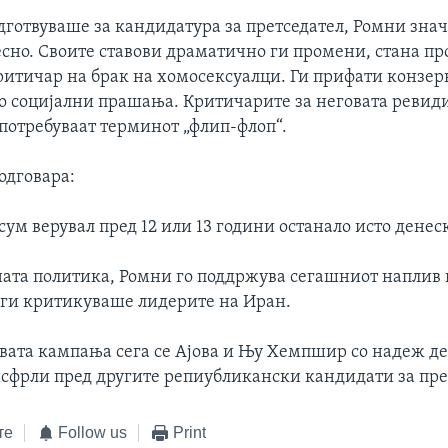
одготвуваше за кандидатура за претседател, Ромни зна
есно. Своите ставови драматично ги промени, стана п
критичар на брак на хомосексуалци. Ги прифати конзе
о социјални прашања. Критичарите за неговата ревид
употребуваат терминот „флип-флоп“.
одговара:
 сум верувал пред 12 или 13 години останало исто денеск
ата политика, Ромни го поддржува сегашниот наплив 
 ги критикуваше лидерите на Иран.
овата кампања сега се Ајова и Њу Хемпшир со надеж д
 исфрли пред другите репиубликански кандидати за пре
те
Follow us
Print