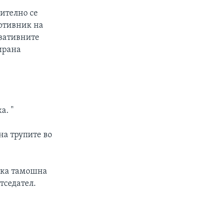
чително се
ротивник на
рвативните
ирана
а. "
на трупите во
ека тамошна
тседател.