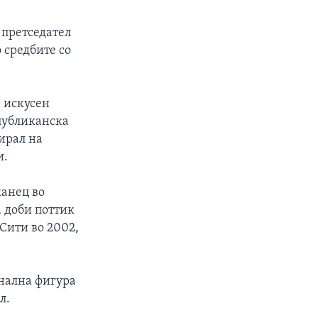
 претседател
 средбите со
 искусен
публиканска
ирал на
и.
канец во
 доби поттик
Сити во 2002,
онална фигура
л.