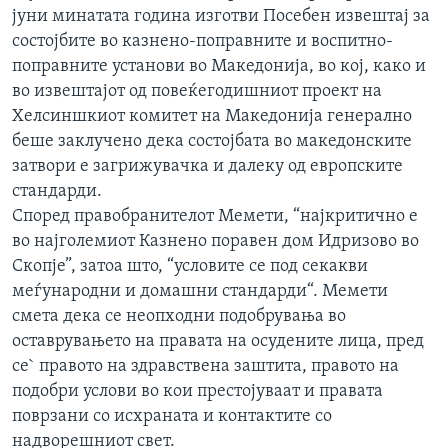
јуни минатата година изготви Посебен извештај за
состојбите во казнено-поправните и воспитно-
поправните установи во Македонија, во кој, како и
во извештајот од повеќегодишниот проект на
Хелсиншкиот комитет на Македонија генерално
беше заклучено дека состојбата во македонските
затвори е загрижувачка и далеку од европските
стандарди.
Според правобранителот Мемети, “најкритично е
во најголемиот Казнено поравен дом Идризово во
Скопје”, затоа што, “условите се под секакви
меѓународни и домашни стандарди“. Мемети
смета дека се неопходни подобрувања во
оставрувањето на правата на осудените лица, пред
се` правото на здравствена заштита, правото на
подобри услови во кои престојуваат и правата
поврзани со исхраната и контактите со
надворешниот свет.