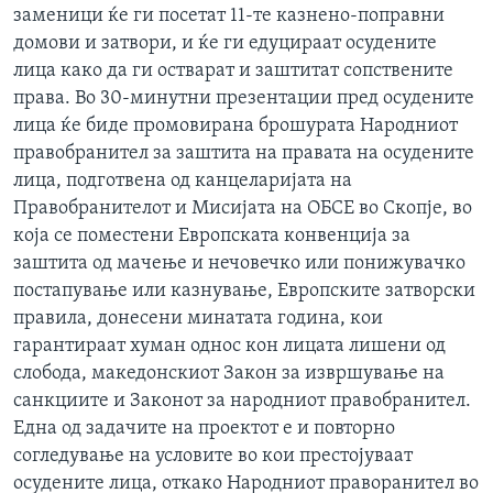
заменици ќе ги посетат 11-те казнено-поправни
ИНТЕРВЈУА
Јазици
домови и затвори, и ќе ги едуцираат осудените
лица како да ги остварат и заштитат сопствените
права. Во 30-минутни презентации пред осудените
лица ќе биде промовирана брошурата Народниот
правобранител за заштита на правата на осудените
лица, подготвена од канцеларијата на
Правобранителот и Мисијата на ОБСЕ во Скопје, во
која се поместени Европската конвенција за
заштита од мачење и нечовечко или понижувачко
постапување или казнување, Европските затворски
правила, донесени минатата година, кои
гарантираат хуман однос кон лицата лишени од
слобода, македонскиот Закон за извршување на
санкциите и Законот за народниот правобранител.
Една од задачите на проектот е и повторно
согледување на условите во кои престојуваат
осудените лица, откако Народниот праворанител во