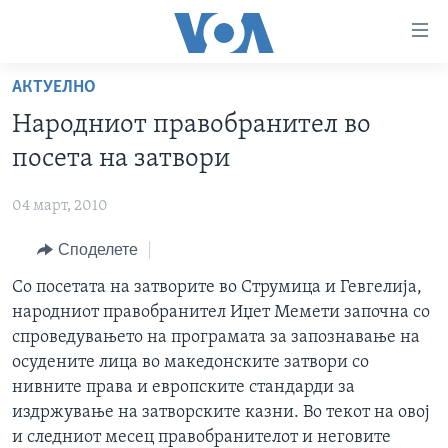
Линкови
за
пристапност
АКТУЕЛНО
ДОМА
Премини
Народниот правобранител во
на
РУБРИКИ
посета на затвори
главната
ФОТОГАЛЕРИИ
САД
содржина
04 март, 2010
Премини
ДОКУМЕНТАРЦИ
МАКЕДОНИЈА
до
Споделете
АРХИВИРАНА ПРОГРАМА
СВЕТ
страната
ЗА НАС
Со посетата на затворите во Струмица и Гевгелија,
за
ЕКОНОМИЈА
NEWSFLASH - АРХИВА
народниот правобранител Иџет Мемети започна со
навигација
ПОЛИТИКА
ВЕСТИ ОД САД ВО МИНУТА - АРХИВА
спроведувањето на програмата за запознавање на
Пребарувај
Learning English
ЗДРАВЈЕ
ИЗБОРИ ВО САД 2020 - АРХИВА
осудените лица во македонските затвори со
нивните права и европските стандарди за
НАКУСО...
НАУКА
издржување на затворските казни. Во текот на овој
УМЕТНОСТ И ЗАБАВА
и следниот месец правобранителот и неговите