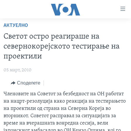
Линкови
за
пристапност
АКТУЕЛНО
ДОМА
Премини
Светот остро реагираше на
на
РУБРИКИ
севернокорејското тестирање на
главната
ФОТОГАЛЕРИИ
САД
содржина
проектили
Премини
ДОКУМЕНТАРЦИ
МАКЕДОНИЈА
до
05 март, 2010
АРХИВИРАНА ПРОГРАМА
СВЕТ
страната
Споделете
ЗА НАС
за
ЕКОНОМИЈА
NEWSFLASH - АРХИВА
навигација
Членовите на Советот за безбедност на ОН работат
ПОЛИТИКА
ВЕСТИ ОД САД ВО МИНУТА - АРХИВА
Пребарувај
Learning English
на нацрт-резолуција како реакција на тестирањето
ЗДРАВЈЕ
ИЗБОРИ ВО САД 2020 - АРХИВА
на проектили од страна на Северна Кореја во
НАКУСО...
вторникот. Советот расправал за ситуацијата за
НАУКА
време на вчерашната вонредна сесија, вели
УМЕТНОСТ И ЗАБАВА
јапонскиот амбасадор во ОН Кензо Ошима, кој го