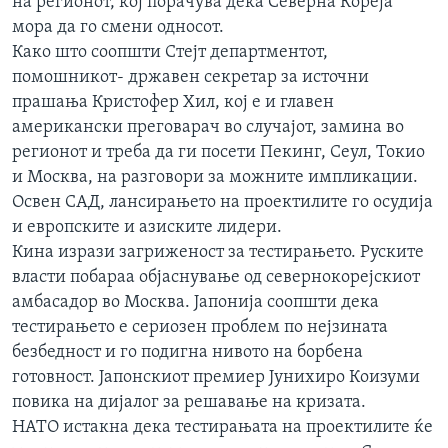
на регионот, кој порачува дека Северна Кореја
мора да го смени односот.
Како што соопшти Стејт департментот,
помошникот- државен секретар за источни
прашања Кристофер Хил, кој е и главен
американски преговарач во случајот, замина во
регионот и треба да ги посети Пекинг, Сеул, Токио
и Москва, на разговори за можните импликации.
Освен САД, лансирањето на проектилите го осудија
и европските и азиските лидери.
Кина изрази загриженост за тестирањето. Руските
власти побараа објаснување од севернокорејскиот
амбасадор во Москва. Јапонија соопшти дека
тестирањето е сериозен проблем по нејзината
безбедност и го подигна нивото на борбена
готовност. Јапонскиот премиер Јунихиро Коизуми
повика на дијалог за решавање на кризата.
НАТО истакна дека тестирањата на проектилите ќе