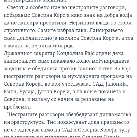
меѓународната заедница:
- Светот, а особено ние во шестраните разговори,
побаравме Северна Кореја како знак на добра волја
да не лансира проектили. Нејзината влада го стори
спротивното. Самите избраа така. Лансирањето
само дополнително ја изолира Северна Кореја, а тоа
е жално за нејзиниот народ.
Државниот секретар Кондолиза Рајс оцени дека
лансирањето само покажало колку меѓународната
заедница е обединета против таквиот потег. За Рајс,
шестраните разговори за нуклеарната програма на
Северна Кореја, во кои учествуваат САД, Јапонија,
Кина, Русија, Јужна Кореја, а на кои е поканета и
Северна, и натаму се начин за решавање на
проблемот:
- Шестраните разговори обезбедуваат дипломатска
инфраструктура. Тие покажуваат дека прашањето
не се однесува само на САД и Северна Кореја, туку