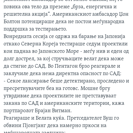
ИНТЕРВЈУА
повика ова тело да преземе „брза, енергична и
Јазици
решителна акција“. Американскиот амбасадор Џон
Болтон потенцираше дека не постои меѓународна
поддршка за тестирањето.
Вонредната сесија се одржа на барање на Јапонија
откако Северна Кореја тестираше седум проектили
кои паднаа во Јапонското Море - меѓу нив и еден од
долг дострел, за кој стручњаците велат дека може
да стигне до САД. Во Пентагон брзо реагирале и
заклучиле дека нема директна опасност по САД:
- Секое лансирање беше детектирано, проследено и
пресретнувачите беа на готовс. Мошне бргу
утврдивме дека проектилите не претставуваат
закана по САД и американските територии, кажа
портпаролот Брајан Витман.
Реагираше и Белата куќа. Претседатeлот Буш го
обвини Пјонгјанг дека намерно пркоси на