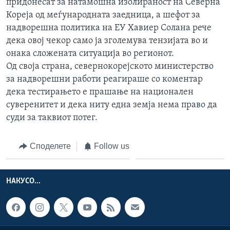
придонесат за натамошна изолираност на Северна
Кореја од меѓународната заедница, а шефот за
надворешна политика на ЕУ Хавиер Солана рече
дека овој чекор само ја зголемува тензијата во и
онака сложената ситуација во регионот.
Од своја страна, севернокорејското министерство
за надворешни работи реагираше со коментар
дека тестирањето е прашање на национален
суверенитет и дека ниту една земја нема право да
суди за таквиот потег.
Споделете
Follow us
НАКУСО...