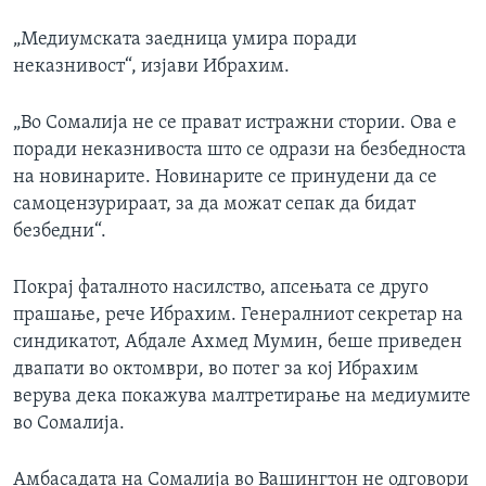
„Медиумската заедница умира поради
неказнивост“, изјави Ибрахим.
„Во Сомалија не се прават истражни стории. Ова е
поради неказнивоста што се одрази на безбедноста
на новинарите. Новинарите се принудени да се
самоцензурираат, за да можат сепак да бидат
безбедни“.
Покрај фаталното насилство, апсењата се друго
прашање, рече Ибрахим. Генералниот секретар на
синдикатот, Абдале Ахмед Мумин, беше приведен
двапати во октомври, во потег за кој Ибрахим
верува дека покажува малтретирање на медиумите
во Сомалија.
Амбасадата на Сомалија во Вашингтон не одговори