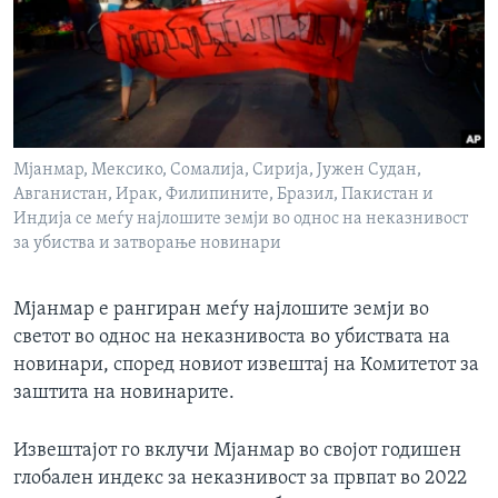
ИНТЕРВЈУА
Јазици
Мјанмар, Мексико, Сомалија, Сирија, Јужен Судан,
Авганистан, Ирак, Филипините, Бразил, Пакистан и
Индија се меѓу најлошите земји во однос на неказнивост
за убиства и затворање новинари
Мјанмар е рангиран меѓу најлошите земји во
светот во однос на неказнивоста во убиствата на
новинари, според новиот извештај на Комитетот за
заштита на новинарите.
Извештајот го вклучи Мјанмар во својот годишен
глобален индекс за неказнивост за првпат во 2022