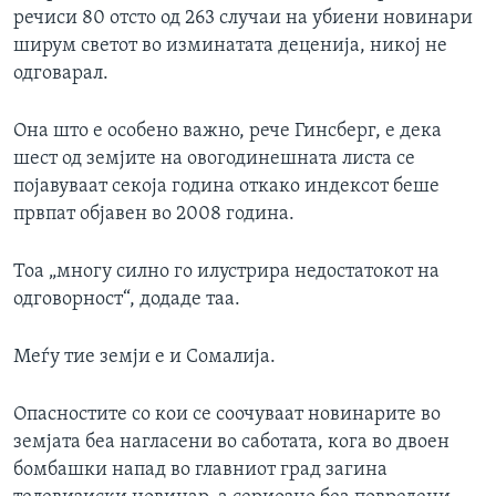
речиси 80 отсто од 263 случаи на убиени новинари
ширум светот во изминатата деценија, никој не
одговарал.
Она што е особено важно, рече Гинсберг, е дека
шест од земјите на овогодинешната листа се
појавуваат секоја година откако индексот беше
првпат објавен во 2008 година.
Тоа „многу силно го илустрира недостатокот на
одговорност“, додаде таа.
Меѓу тие земји е и Сомалија.
Опасностите со кои се соочуваат новинарите во
земјата беа нагласени во саботата, кога во двоен
бомбашки напад во главниот град загина