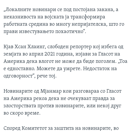
„Локалните новинари се под постојана закана, а
неказнивоста на војската ја трансформира
работната средина во многу непријателска, што го
прави известувањето похаотично“.
Кјав Хсан Хлаинг, слободен репортер кој избега од
земјата во април 2021 година, изјави за Гласот на
Америка дека влогот не може да биде поголем. „Тоа
е едноставно. Можете да умрете. Недостаток на
одговорност“, рече тој.
Новинарите од Мјанмар кои разговараа со Гласот
на Америка рекоа дека не очекуваат правда за
злосторствата против новинарите, или некој друг
во скоро време.
Според Комитетот за заштита на новинарите, во