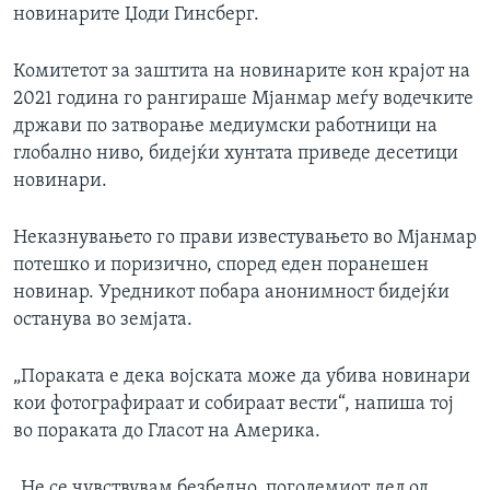
новинарите Џоди Гинсберг.
Комитетот за заштита на новинарите кон крајот на
2021 година го рангираше Мјанмар меѓу водечките
држави по затворање медиумски работници на
глобално ниво, бидејќи хунтата приведе десетици
новинари.
Неказнувањето го прави известувањето во Мјанмар
потешко и поризично, според еден поранешен
новинар. Уредникот побара анонимност бидејќи
останува во земјата.
„Пораката е дека војската може да убива новинари
кои фотографираат и собираат вести“, напиша тој
во пораката до Гласот на Америка.
„Не се чувствувам безбедно, поголемиот дел од