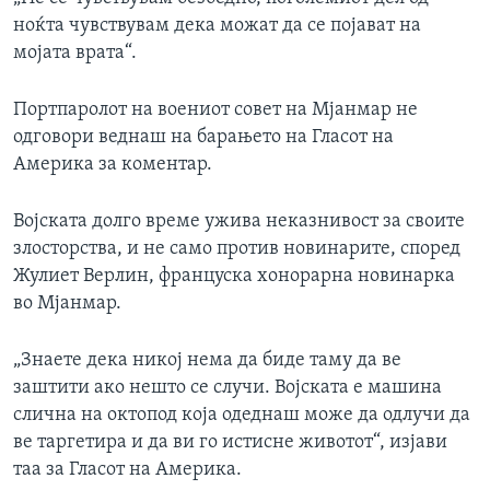
ноќта чувствувам дека можат да се појават на
мојата врата“.
Портпаролот на воениот совет на Мјанмар не
одговори веднаш на барањето на Гласот на
Америка за коментар.
Војската долго време ужива неказнивост за своите
злосторства, и не само против новинарите, според
Жулиет Верлин, француска хонорарна новинарка
во Мјанмар.
„Знаете дека никој нема да биде таму да ве
заштити ако нешто се случи. Војската е машина
слична на октопод која одеднаш може да одлучи да
ве таргетира и да ви го истисне животот“, изјави
таа за Гласот на Америка.