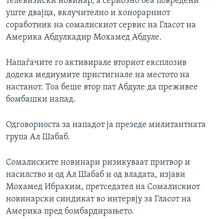
телевизиски новинар, а сериозно беа повредени
уште двајца, вклучително и хонорарниот
соработник на сомалискиот сервис на Гласот на
Америка Абдулкадир Мохамед Абдуле.
Напаѓачите го активирале вториот експлозив
додека медиумите пристигнале на местото на
настанот. Тоа беше втор пат Абдуле да преживее
бомбашки напад.
Одговорноста за нападот ја презеде милитантната
група Ал Шабаб.
Сомалиските новинари ризикуваат притвор и
насилство и од Ал Шабаб и од владата, изјави
Мохамед Ибрахим, претседател на Сомалискиот
новинарски синдикат во интервју за Гласот на
Америка пред бомбардирањето.