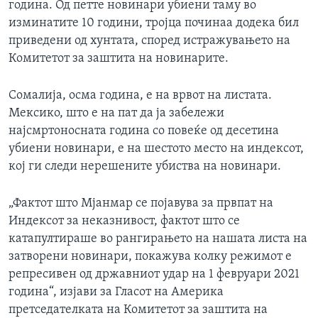
година. Од петте новинари убиени таму во
изминатите 10 години, тројца починаа додека бил
приведени од хунтата, според истражувањето на
Комитетот за заштита на новинарите.
Сомалија, осма година, е на врвот на листата.
Мексико, што е на пат да ја забележи
најсмртоносната година со повеќе од десетина
убиени новинари, е на шестото место на индексот,
кој ги следи нерешените убиства на новинари.
„Фактот што Мјанмар се појавува за првпат на
Индексот за неказнивост, фактот што се
катапултираше во рангирањето на нашата листа на
затворени новинари, покажува колку режимот е
репресивен од државниот удар на 1 февруари 2021
година“, изјави за Гласот на Америка
претседателката на Комитетот за заштита на