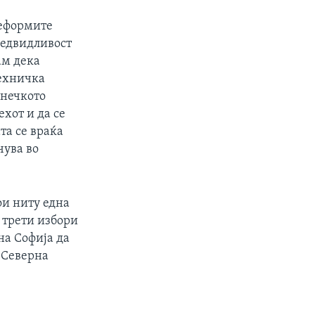
реформите
редвидливост
ам дека
техничка
енечкото
хот и да се
та се враќа
чува во
ои ниту една
 трети избори
на Софија да
 Северна