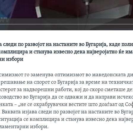
а следи по развојот на настаните во Бугарија, каде пол
комплицира и станува извесно дека најверојатно ќе им
ни избори
симизмот го заменува оптимизмот во македонската д
решавање на спорот со Бугарија за време на техничкат
стерот за надворешни работи, кој до скоро сметаше де
оводство во Бугарија да се одважи и да направи исчекор
ката – „не се охрабрувачки вестите што доаѓаат од Соф
 Ваквата изјава следи по развојот на настаните во Буга
итуација се комплицира и станува извесно дека најве
ламентарни избори.