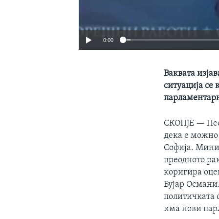
0:00
Ваквата изјав
ситуација се 
парламентар
СКОПЈЕ —
Пе
дека е можно 
Софија. Мини
преодното рак
коригира оцен
Бујар Османи.
политичката с
има нови пар