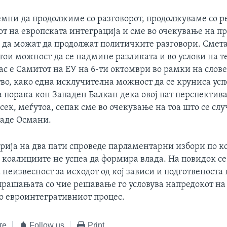
емни да продолжиме со разговорот, продолжуваме со 
от на европската интеграција и сме во очекување на п
за да можат да продолжат политичките разговори. Смет
тои можност да се надмине разликата и во услови на 
ас е Самитот на ЕУ на 6-ти октомври во рамки на слов
во, како една исклучителна можност да се круниса успе
 порака кон Западен Балкан дека овој пат перспектива
осек, меѓутоа, сепак сме во очекување на тоа што се слу
даде Османи.
рија на два пати спроведе парламентарни избори по к
 коалициите не успеа да формира влада. На повидок се
 неизвесност за исходот од кој зависи и подготвеноста 
 прашањата со чие решавање го условува напредокот на
о евроинтегративниот процес.
те
Follow us
Print