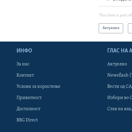
This item is part of
Актуелно
ИНФО
ГЛАС НА
За нас
Актуелно
Контакт
Newsflash (
Learning English
Услови за користење
Вести од СА
Приватност
Избори во 
НАКУСО...
Достапност
Став на вла
BBG Direct
Јазици