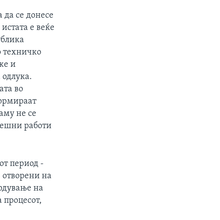
а да се донесе
 истата е веќе
ублика
о техничко
же и
 одлука.
ата во
формираат
аму не се
решни работи
от период -
 отворени на
врдување на
 процесот,