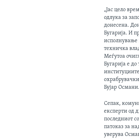
„Јас цело вре
одлука за зап
донесена. Дон
Бугарија. И 
исполнување 
техничка влад
Меѓутоа очиг
Бугарија е до
институциите.
охрабрувачки
Бујар Османи
Сепак,
комуни
експерти од 
последниот с
патоказ за на
уверува Осма