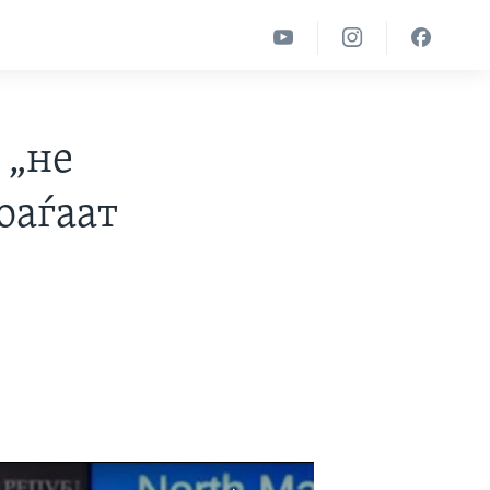
 „не
оаѓаат