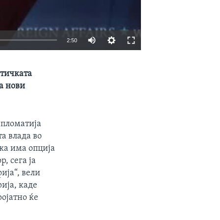
2:50
EMBED
SHARE
итичката
а нови
ипломатија
а влада во
ка има опција
, сега ја
ија“, вели
рија, каде
ројатно ќе