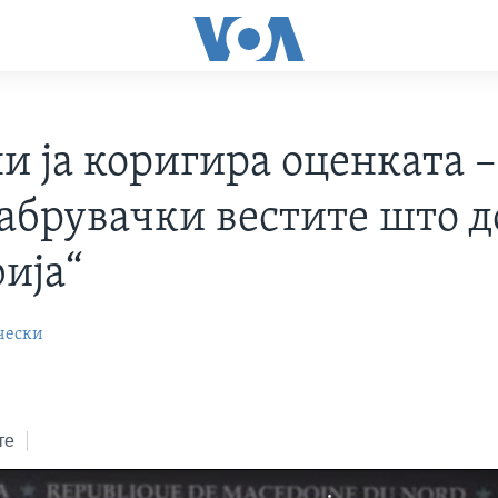
и ја коригира оценката –
рабрувачки вестите што д
ија“
чески
те