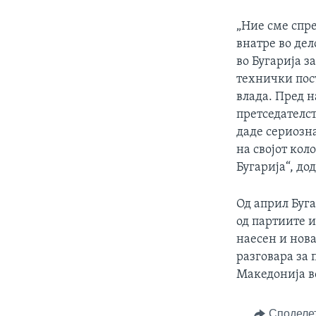
„Ние сме спр
внатре во дел
во Бугарија 
технички пос
влада. Пред н
претседателст
даде сериозна
на својот кол
Бугарија“, до
Од април Буга
од партиите и
наесен и нова
разговара за
Македонија в
Споделе