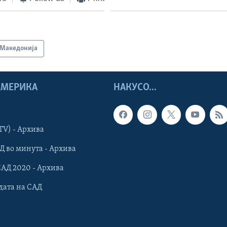
Македонија
 АМЕРИКА
НАКУСО...
TV) - Архива
Д во минута - Архива
САД 2020 - Архива
дата на САД