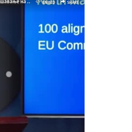
Песимизмот го заменува оптимизмот во македонската дипломатија дека е можно решавање на спорот со Бугарија
EMBED
SHARE