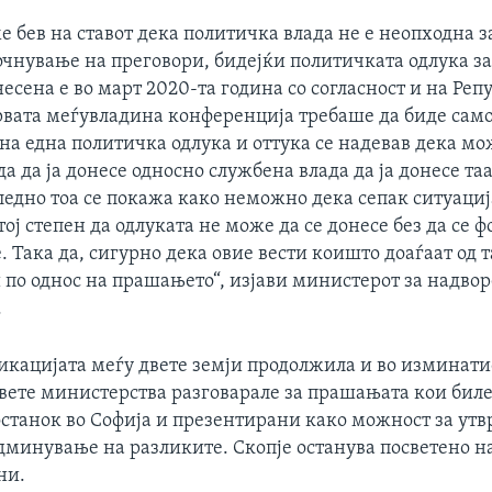
ме бев на ставот дека политичка влада не е неопходна з
очнување на преговори, бидејќи политичката одлука за
есена е во март 2020-та година со согласност и на Реп
првата меѓувладина конференција требаше да биде сам
на една политичка одлука и оттука се надевав дека мо
а да ја донесе односно службена влада да ја донесе таа
ледно тоа се покажа како неможно дека сепак ситуациј
 тој степен да одлуката не може да се донесе без да се 
 Така да, сигурно дека овие вести коишто доаѓаат од т
 по однос на прашањето“, изјави министерот за надво
.
кацијата меѓу двете земји продолжила и во изминати
двете министерства разговарале за прашањата кои биле
останок во Софија и презентирани како можност за ут
дминување на разликите. Скопје останува посветено на
ни.