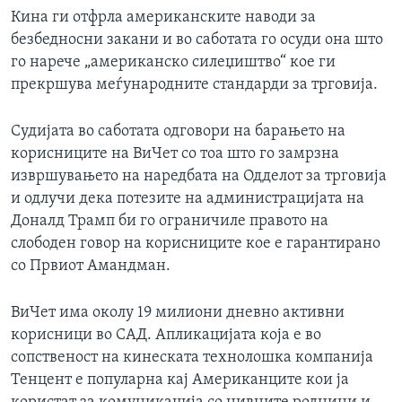
Кина ги отфрла американските наводи за
безбедносни закани и во саботата го осуди она што
го нарече „американско силеџиштво“ кое ги
прекршува меѓународните стандарди за трговија.
Судијата во саботата одговори на барањето на
корисниците на ВиЧет со тоа што го замрзна
извршувањето на наредбата на Одделот за трговија
и одлучи дека потезите на администрацијата на
Доналд Трамп би го ограничиле правото на
слободен говор на корисниците кое е гарантирано
со Првиот Амандман.
ВиЧет има околу 19 милиони дневно активни
корисници во САД. Апликацијата која е во
сопственост на кинеската технолошка компанија
Тенцент е популарна кај Американците кои ја