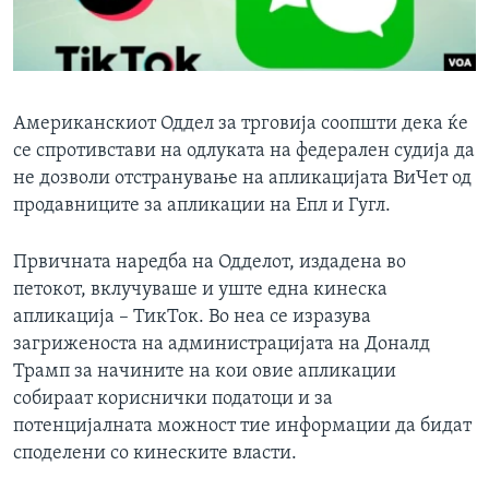
ИНТЕРВЈУА
Јазици
Американскиот Оддел за трговија соопшти дека ќе
се спротивстави на одлуката на федерален судија да
не дозволи отстранување на апликацијата ВиЧет од
продавниците за апликации на Епл и Гугл.
Првичната наредба на Одделот, издадена во
петокот, вклучуваше и уште една кинеска
апликација – ТикТок. Во неа се изразува
загриженоста на администрацијата на Доналд
Трамп за начините на кои овие апликации
собираат кориснички податоци и за
потенцијалната можност тие информации да бидат
споделени со кинеските власти.