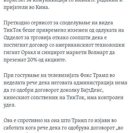
користат за комуникација со нивните роднини и
пријатели во Кина.
Претходно сервисот за споделување на видеа
ТикТок беше привремено изземен од одлуката на
Одделот за трговија откако соопшти дека е
постигнат договор со американскиот технолошки
гигант Оракл и синџирот маркети Волмарт да
преземат 20% од акциите.
При гостување на телевизијата Фокс Трамп во
неделата рече дека неговата администрација нема
да го одобри договорот доколку БајтДенс,
кинескиот сопственик на ТикТок, има контролен
удел.
Ова е спротивно на она што Трамп го изјави во
саботата кога рече дека го одобрува договорот „во