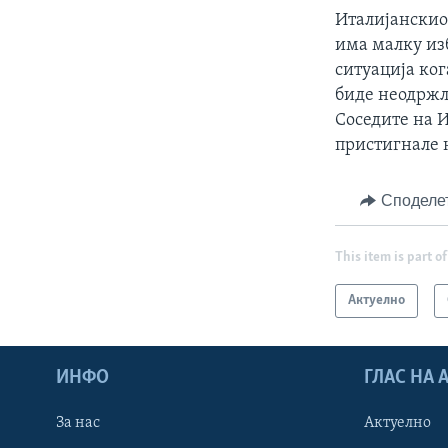
Италијанскио
има малку изб
ситуација ко
биде неодржл
Соседите на И
пристигнале 
Споделе
This item is part of
Актуелно
ИНФО
ГЛАС НА
За нас
Актуелно