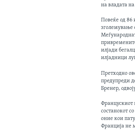
на владата н
Повеќе од 86 
зголемување о
Меѓународнат
привремените 
илјади бегалц
илјадници лу
Претходно ов
предупреди д
Бренер, одвој
Францускиот 
состанокот с
оние кои пату
Франција не 