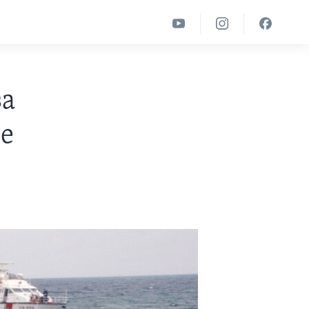
за
ре