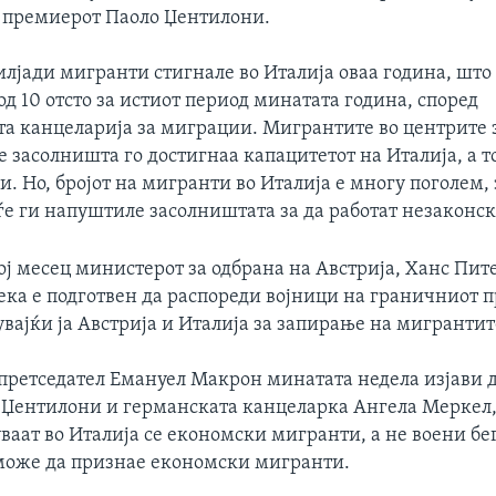
а премиерот Паоло Џентилони.
илјади мигранти стигнале во Италија оваа година, што
д 10 отсто за истиот период минатата година, според
а канцеларија за миграции. Мигрантите во центрите 
засолништа го достигнаа капацитетот на Италија, а т
и. Но, бројот на мигранти во Италија е многу поголем,
ѓе ги напуштиле засолништата за да работат незаконск
ој месец министерот за одбрана на Австрија, Ханс Пит
ека е подготвен да распореди војници на граничниот 
увајќи ја Австрија и Италија за запирање на мигрантит
претседател Емануел Макрон минатата недела изјави д
о Џентилони и германската канцеларка Ангела Меркел,
ваат во Италија се економски мигранти, а не воени бе
може да признае економски мигранти.