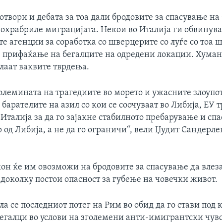
 отвори и дебата за тоа дали бродовите за спасување на
 охрабриле миграцијата. Некои во Италија ги обвинува
 агенции за соработка со шверцерите со луѓе со тоа 
 прифаќање на бегалците на одредени локации. Хума
лаат ваквите тврдења.
големината на трагедиите во морето и ужасните злоупо
барателите на азил со кои се соочуваат во Либија, ЕУ т
 Италија за да го зајакне стабилното пребарување и сп
 од Либија, а не да го ограничи“, вели Џудит Сандерл
он ќе им овозможи на бродовите за спасување да влез
 доколку постои опасност за губење на човечки живот.
а се последниот потег на Рим во обид да го стави под 
бегалци во услови на зголемени анти-имигрантски чувс