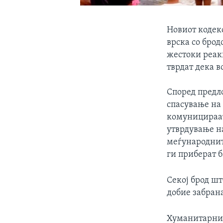
Новиот кодекс
врска со брод
жестоки реак
тврдат дека в
Според предло
спасување на
комуницираат
утврдување на
меѓународнит
ги приберат б
Секој брод ш
добие забран
Хуманитарнит