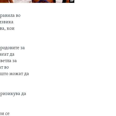
правила во
дизвика
ва, кои
бродовите за
меат да
ветла за
т во
 што можат да
 ризикува да
ои се