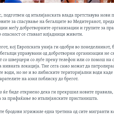
, подготвен од италијанската влада претставува нови 
овите за спасување на бегалците во Медитеранот, пре
ции меѓу добротворните организации и групите за пра
о опасност се ставаат илјадници животи.
гот, кој Европската унија ги одобри во понеделникот, 
 бегалци управувани од добротворни организации не с
 со шверцери со луѓе преку телефон или со помош на с
 нивната локација. Тие сега само можат да патролираа
е води, но не и во либиските територијални води каде
арателите на азил поблиску до брегот.
то ќе биде откриено дека ги прекршил новите правила,
а за прифаќање во италијанските пристаништа.
е бродови згрижиле една третина од сите мигранти к