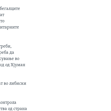
 бегалците
ат
што
нитарните
треби,
реба да
асување во
енд од Хјуман
ат во либиски
контрола
тва од страна