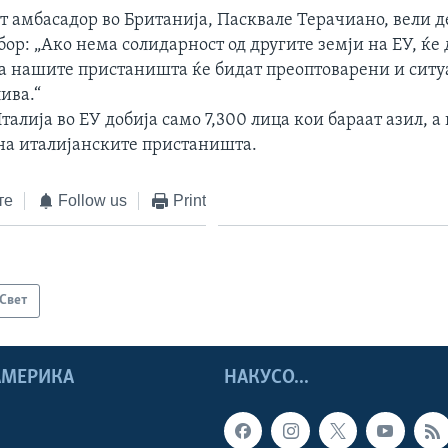
т амбасадор во Британија, Пасквале Терачиано, вели д
ор: „Ако нема солидарност од другите земји на ЕУ, ќе 
га нашите пристаништа ќе бидат преоптоварени и ситу
ива.“
талија во ЕУ добија само 7,300 лица кои бараат азил, а
на италијанските пристаништа.
те
Follow us
Print
Свет
 АМЕРИКА
НАКУСО...