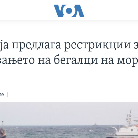
ја предлага рестрикции 
вањето на бегалци на мо
те