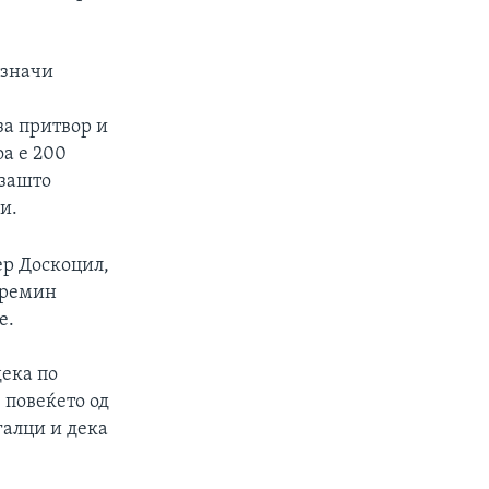
 значи
за притвор и
оа е 200
 зашто
и.
ер Доскоцил,
премин
е.
ека по
 повеќето од
галци и дека