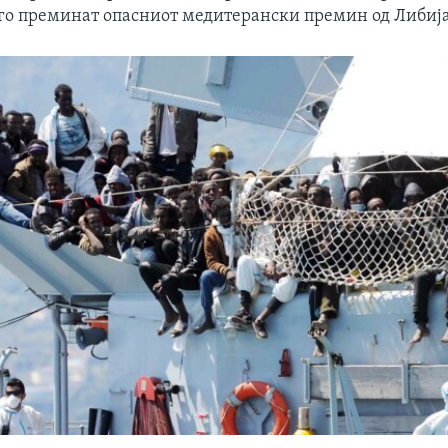
 го преминат опасниот медитерански премин од Либија