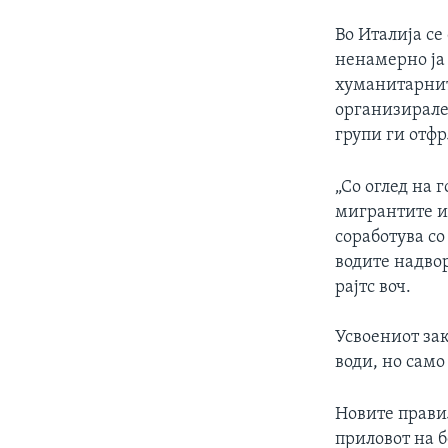
Во Италија се
ненамерно ја
хуманитарните
организирале
групи ги отфр
„Со оглед на 
мигрантите и 
соработува со
водите надвор
рајтс воч.
Усвоениот зак
води, но само
Новите правил
приловот на 