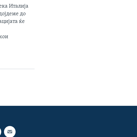
ека Италија
дојдеме до
ацијата ќе
 кои