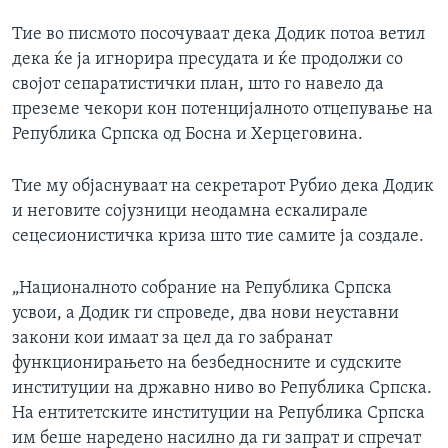
Тие во писмото посочуваат дека Додик потоа ветил
дека ќе ја игнорира пресудата и ќе продолжи со
својот сепаратистички план, што го навело да
преземе чекори кон потенцијалното отцепување на
Република Српска од Босна и Херцеговина.
Тие му објаснуваат на секретарот Рубио дека Додик
и неговите сојузници неодамна ескалирале
сецесионистичка криза што тие самите ја создале.
„Националното собрание на Република Српска
усвои, а Додик ги спроведе, два нови неуставни
закони кои имаат за цел да го забранат
функционирањето на безбедносните и судските
институции на државно ниво во Република Српска.
На ентитетските институции на Република Српска
им беше наредено насилно да ги запрат и спречат