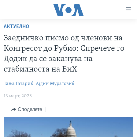
Линкови
за
пристапност
АКТУЕЛНО
ДОМА
Премини
Заедничко писмо од членови на
на
РУБРИКИ
Конгресот до Рубио: Спречете го
главната
ФОТОГАЛЕРИИ
САД
содржина
Додик да се заканува на
Премини
ДОКУМЕНТАРЦИ
МАКЕДОНИЈА
стабилноста на БиХ
до
АРХИВИРАНА ПРОГРАМА
СВЕТ
страната
Тања Гатариќ
Ајдин Муратовиќ
ЗА НАС
за
ЕКОНОМИЈА
NEWSFLASH - АРХИВА
навигација
13 март, 2025
ПОЛИТИКА
ВЕСТИ ОД САД ВО МИНУТА - АРХИВА
Пребарувај
Learning English
Споделете
ЗДРАВЈЕ
ИЗБОРИ ВО САД 2020 - АРХИВА
НАКУСО...
НАУКА
УМЕТНОСТ И ЗАБАВА