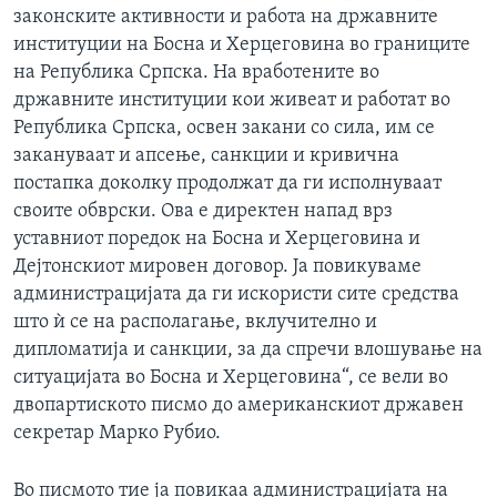
законските активности и работа на државните
институции на Босна и Херцеговина во границите
на Република Српска. На вработените во
државните институции кои живеат и работат во
Република Српска, освен закани со сила, им се
закануваат и апсење, санкции и кривична
постапка доколку продолжат да ги исполнуваат
своите обврски. Ова е директен напад врз
уставниот поредок на Босна и Херцеговина и
Дејтонскиот мировен договор. Ја повикуваме
администрацијата да ги искористи сите средства
што ѝ се на располагање, вклучително и
дипломатија и санкции, за да спречи влошување на
ситуацијата во Босна и Херцеговина“, се вели во
двопартиското писмо до американскиот државен
секретар Марко Рубио.
Во писмото тие ја повикаа администрацијата на