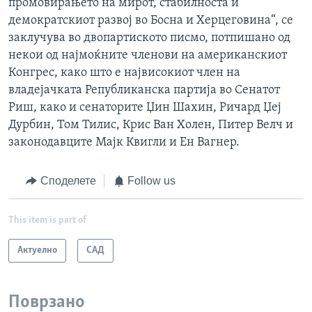
промовирањето на мирот, стабилноста и
демократскиот развој во Босна и Херцеговина“, се
заклучува во двопартиското писмо, потпишано од
некои од најмоќните членови на американскиот
Конгрес, како што е највисокиот член на
владејачката Републиканска партија во Сенатот
Риш, како и сенаторите Џин Шахин, Ричард Џеј
Дурбин, Том Тилис, Крис Ван Холен, Питер Велч и
законодавците Мајк Квигли и Ен Вагнер.
Споделете
Follow us
This item is part of
Актуелно
САД
Поврзано