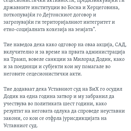
сецесионистички активности, предизвикувајќи ги
државните институции во Босна и Херцеговина,
поткопувајќи го Дејтонскиот договор и
загрозувајќи ги територијалниот интегритет и
етно-социјалната кохезија на земјата“.
Тие наведоа дека како одговор на оваа акција, САД,
вклучително и за време на првата администрација
на Трамп, вовеле санкции за Милорад Додик, како
и за поединци и субјекти кои му помагале во
неговите сецесионистички акти.
Тие додаваат дека Уставниот суд на БиХ го осудил
Додик на една година затвор и му забранил да
учествува во политиката шест години, како
резултат на неговата одлука да спроведе неуставни
закони, со кои се отфрла јурисдикцијата на
Уставниот суд.