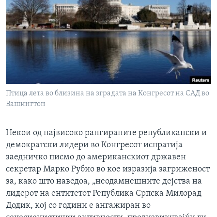
ИНТЕРВЈУА
Јазици
Птица лета во близина на зградата на Конгресот на САД во
Вашингтон
Некои од највисоко рангираните републикански и
демократски лидери во Конгресот испратија
заедничко писмо до американскиот државен
секретар Марко Рубио во кое изразија загриженост
за, како што наведоа, „неодамнешните дејства на
лидерот на ентитетот Република Српска Милорад
Додик, кој со години е ангажиран во