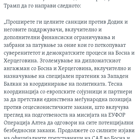
Трамп да го направи следното:
„Проширете ги целните санкции против Додик и
неговите поддржувачи, вклучително и
дополнителни финансиски ограничувања и
забрани за патување за оние кои го поткопуваат
суверенитетот и демократските процеси на Босна и
Херцеговина. Зголемување на дипломатскиот
ангажман со Босна и Херцеговина, вклучително и
назначување на специјален пратеник за Западен
Балкан за координирање на политиката. Тесна
координација со европските сојузници и партнери
за да претстави единствена меѓународна позиција
против сецесионистичките закани, што вклучува
преглед на подготвеноста на мисијата на ЕУФОР
Операција Алтеа да одговори на сите потенцијални
безбедносни закани. Продолжете со силните изјави
на официјалните претставници на САД во Босна и