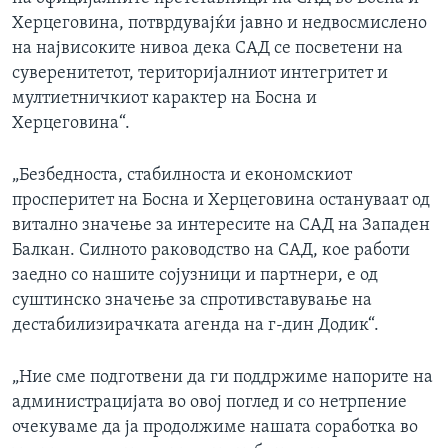
Херцеговина, потврдувајќи јавно и недвосмислено
на највисоките нивоа дека САД се посветени на
суверенитетот, територијалниот интегритет и
мултиетничкиот карактер на Босна и
Херцеговина“.
„Безбедноста, стабилноста и економскиот
просперитет на Босна и Херцеговина остануваат од
витално значење за интересите на САД на Западен
Балкан. Силното раководство на САД, кое работи
заедно со нашите сојузници и партнери, е од
суштинско значење за спротивставување на
дестабилизирачката агенда на г-дин Додик“.
„Ние сме подготвени да ги поддржиме напорите на
администрацијата во овој поглед и со нетрпение
очекуваме да ја продолжиме нашата соработка во