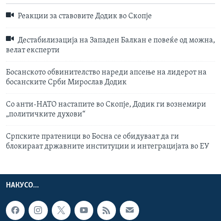
Реакции за ставовите Додик во Скопје
Дестабилизација на Западен Балкан е повеќе од можна,
велат експерти
Босанското обвинителство нареди апсење на лидерот на
босанските Срби Мирослав Додик
Со анти-НАТО настапите во Скопје, Додик ги вознемири
„политичките духови“
Српските пратеници во Босна се обидуваат да ги
блокираат државните институции и интеграцијата во ЕУ
НАКУСО...